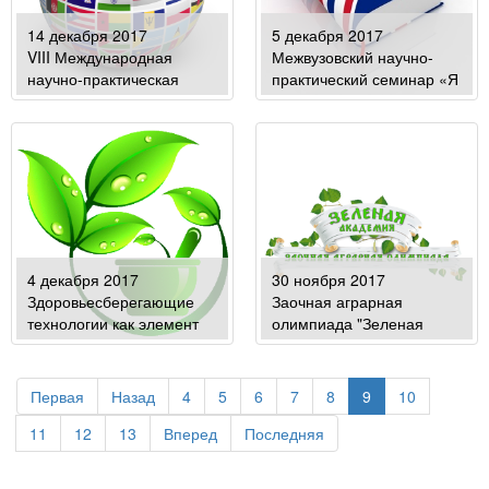
14 декабря 2017
5 декабря 2017
VIII Международная
Межвузовский научно-
научно-практическая
практический семинар «Я
конференция на
хочу знать английский
иностранных языках
язык»
«Современные
технологии в сфере
сельскохозяйственного
производства и
образования».
4 декабря 2017
30 ноября 2017
Здоровьесберегающие
Заочная аграрная
технологии как элемент
олимпиада "Зеленая
сохранения здоровья
академия"
студенческой молодежи
Первая
Назад
4
5
6
7
8
9
10
11
12
13
Вперед
Последняя