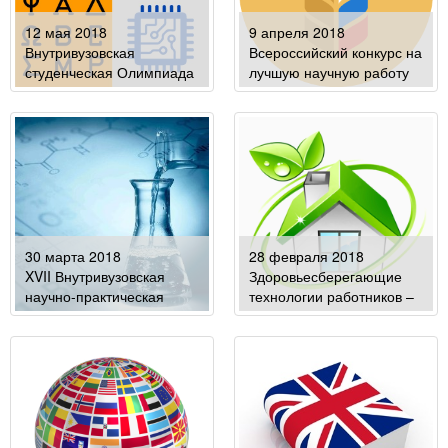
12 мая 2018
9 апреля 2018
Внутривузовская
Всероссийский конкурс на
студенческая Олимпиада
лучшую научную работу
(по направлениям)
среди студентов,
аспирантов и молодых
ученых высших учебных
заведений Минсельхоза
России
30 марта 2018
28 февраля 2018
XVII Внутривузовская
Здоровьесберегающие
научно-практическая
технологии работников –
конференция
залог продовольственной
«Агропромышленному
безопасности
комплексу – новые идеи и
Агропромышленного
решения»
комплекса