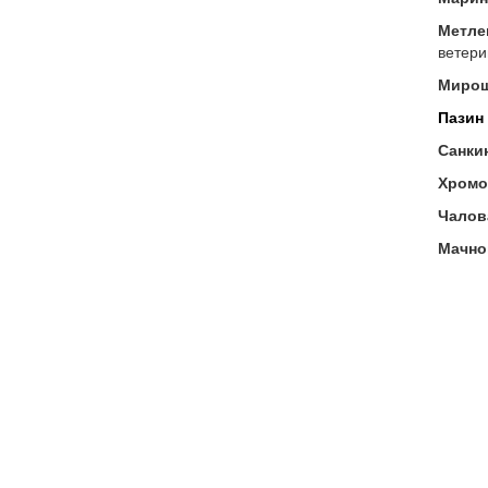
Метле
ветери
Мирош
Пазин
Санки
Хромо
Чалов
Мачно