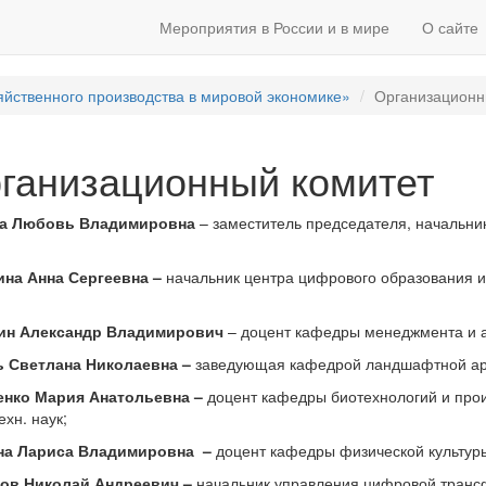
Мероприятия в России и в мире
О сайте
йственного производства в мировой экономике»
Организационн
ганизационный комитет
а Любовь Владимировна
– заместитель председателя, начальни
ина Анна Сергеевна –
начальник центра цифрового образования и
ин Александр Владимирович
– доцент кафедры менеджмента и аг
ь Светлана Николаевна –
заведующая кафедрой ландшафтной архи
енко Мария Анатольевна –
доцент кафедры биотехнологий и произ
ехн. наук;
на Лариса Владимировна ­ –
доцент кафедры физической культуры 
ов Николай Андреевич –
начальник управления цифровой транс