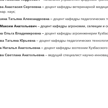
ва Анастасия Сергеевна –
доцент кафедры ветеринарной медицин
нар. наук;
ина Татьяна Александровна –
доцент кафедры педагогических те
 Максим Анатольевич
– доцент кафедры агрономии, селекции и сем
на Ольга Владимировна –
доцент кафедры агроинженерии Кузбасск
ва Татьяна Юрьевна
– доцент кафедры педагогических технологий 
а Наталья Анатольевна –
доцент кафедры зоотехнии Кузбасского Г
ва Светлана Анатольевна
– ведущий специалист научно-инновац