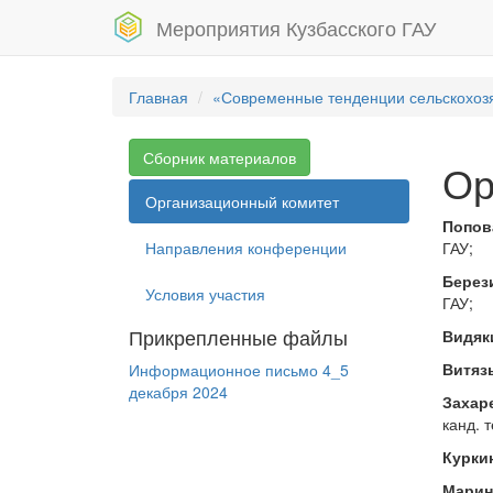
Мероприятия Кузбасского ГАУ
Главная
«Современные тенденции сельскохозя
Сборник материалов
Ор
Организационный комитет
Попов
Направления конференции
ГАУ;
Берез
Условия участия
ГАУ;
Прикрепленные файлы
Видяк
Витяз
Информационное письмо 4_5
декабря 2024
Захар
канд. т
Курки
Марин