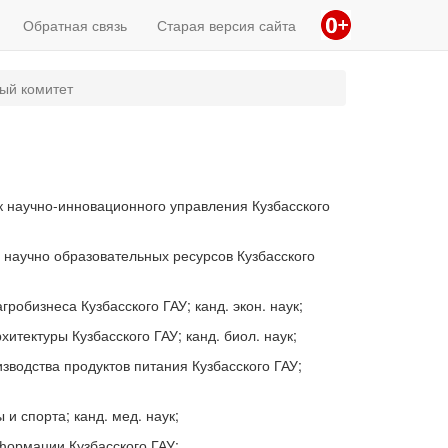
Обратная связь
Старая версия сайта
ый комитет
к научно-инновационного управления Кузбасского
 научно образовательных ресурсов Кузбасского
робизнеса Кузбасского ГАУ; канд. экон. наук;
тектуры Кузбасского ГАУ; канд. биол. наук;
водства продуктов питания Кузбасского ГАУ;
и спорта; канд. мед. наук;
формации Кузбасского ГАУ;