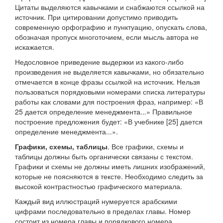
Цитаты выделяются кавычками и снабжаются ссылкой на
источник. При цитировании допустимо приводить
современную орфографию и пунктуацию, опускать слова,
обозначая пропуск многоточием, если мысль автора не
искажается.
Недословное приведение выдержки из какого-либо
произведения не выделяется кавычками, но обязательно
отмечается в конце фразы ссылкой на источник. Нельзя
пользоваться порядковыми номерами списка литературы
работы как словами для построения фраз, например: «В
25 дается определение менеджмента...» Правильное
построение предложения будет: «В учебнике [25] дается
определение менеджмента...».
Графики, схемы, таблицы
. Все графики, схемы и
таблицы должны быть органически связаны с текстом.
Графики и схемы не должны иметь лишних изображений,
которые не поясняются в тексте. Необходимо следить за
высокой контрастностью графического материала.
Каждый вид иллюстраций нумеруется арабскими
цифрами последовательно в пределах главы. Номер
состоит из номера главы и порядкового номера